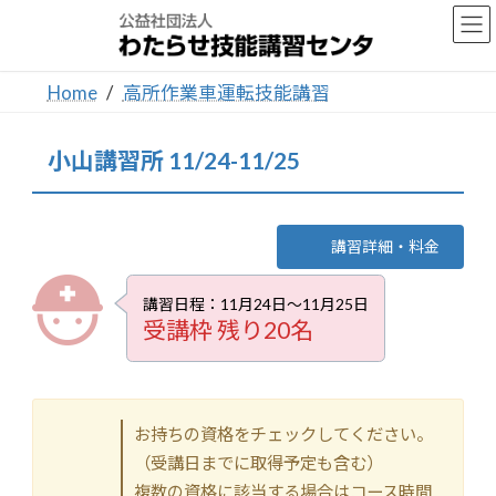
コ
ナ
ン
ビ
テ
ゲ
ン
ー
Home
高所作業車運転技能講習
ツ
シ
へ
ョ
ス
ン
小山講習所 11/24-11/25
キ
に
ッ
移
プ
動
講習詳細・料金
講習日程：11月24日～11月25日
受講枠 残り20名
お持ちの資格をチェックしてください。
（受講日までに取得予定も含む）
複数の資格に該当する場合はコース時間