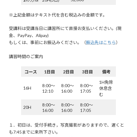
※上記金額はテキスト代を含む税込みの金額です。
受講料は受講当日に講習所にて直接お支払いください。(現
金、PayPay、Alipay)
もしくは、事前にお振込みください。（
振込先はこちら
）
講習時間のご案内
コース
1日目
2日目
3日目
備考
1H免除
8:00～
8:00～
8:00～
16H
休息含
12:10
16:00
17:05
む
8:00～
8:00～
8:00～
20H
16:00
16:00
17:05
１．初日は、受付手続き，写真撮影がありますので、遅くと
も7:45までに来所下さい。