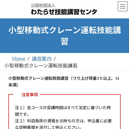
コ
ナ
ン
ビ
テ
ゲ
ン
ー
ツ
シ
小型移動式クレーン運転技能講
へ
ョ
ス
ン
習
キ
に
ッ
移
プ
動
Home
講習案内
小型移動式クレーン運転技能講習
小型移動式クレーン運転技能講習（つり上げ荷重1ｔ以上、5t
未満）
注意事項
注１）各コースの受講時間はすべて法定に基づいた時
間です。
注２）科目免除の資格をお持ちの方は、申込書に必要
な証明書類を添付して申込ください。