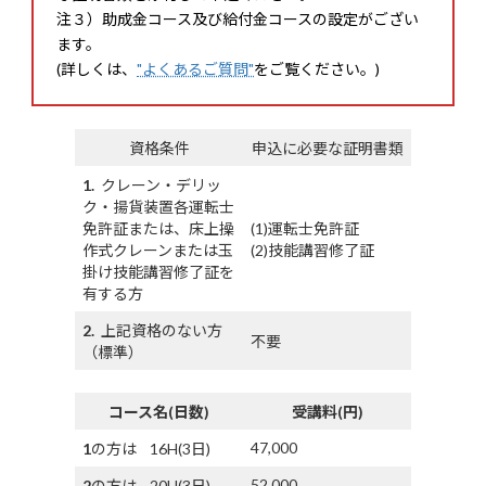
注３）助成金コース及び給付金コースの設定がござい
ます。
(詳しくは、
"よくあるご質問"
をご覧ください。)
資格条件
申込に必要な証明書類
1.
クレーン・デリッ
ク・揚貨装置各運転士
免許証または、床上操
(1)運転士免許証
作式クレーンまたは玉
(2)技能講習修了証
掛け技能講習修了証を
有する方
2.
上記資格のない方
不要
（標準）
コース名(日数)
受講料(円)
47,000
1
の方は 16H(3日)
52,000
2
の方は 20H(3日)