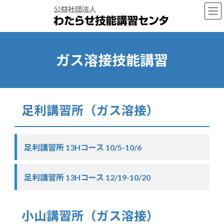
コ
ナ
ン
ビ
テ
ゲ
ン
ー
ツ
シ
へ
ョ
ガス溶接技能講習
ス
ン
キ
に
ッ
移
プ
動
足利講習所（ガス溶接）
足利講習所 13Hコース 10/5-10/6
足利講習所 13Hコース 12/19-10/20
小山講習所（ガス溶接）