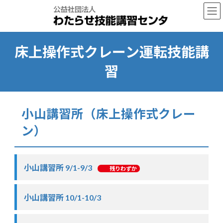
コ
ナ
ン
ビ
テ
ゲ
ン
ー
ツ
シ
床上操作式クレーン運転技能講
へ
ョ
ス
ン
習
キ
に
ッ
移
プ
動
小山講習所（床上操作式クレー
ン）
小山講習所 9/1-9/3
残りわずか
小山講習所 10/1-10/3