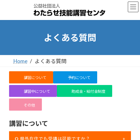
コ
ナ
ン
ビ
テ
ゲ
ン
ー
ツ
シ
へ
ョ
よくある質問
ス
ン
キ
に
ッ
移
プ
動
Home
よくある質問
講習について
予約について
講習中について
助成金・給付金制度
その他
講習について
Q
県外在住でも受講は可能ですか？
+