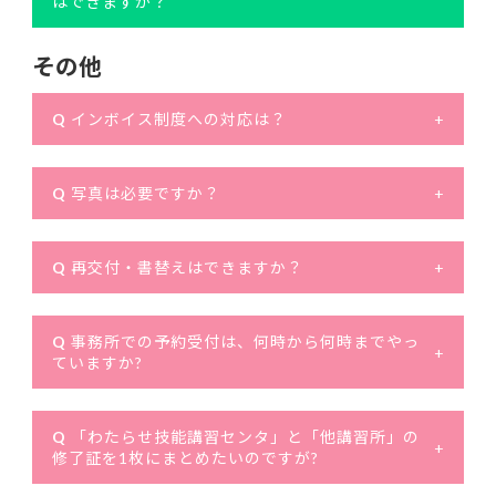
はできますか？
その他
Q
インボイス制度への対応は？
+
Q
写真は必要ですか？
+
Q
再交付・書替えはできますか？
+
Q
事務所での予約受付は、何時から何時までやっ
+
ていますか?
Q
「わたらせ技能講習センタ」と「他講習所」の
+
修了証を1枚にまとめたいのですが?