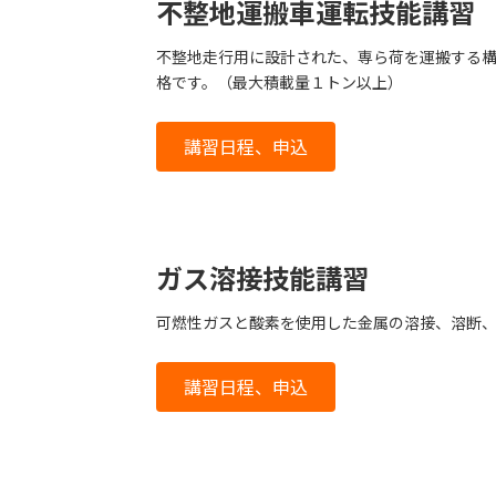
不整地運搬車
運転技能講習
不整地走行用に設計された、専ら荷を運搬する
格です。（最大積載量１トン以上）
講習日程、申込
ガス溶接技能講習
可燃性ガスと酸素を使用した金属の溶接、溶断
講習日程、申込