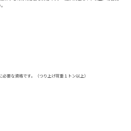
り。
に必要な資格です。（つり上げ荷重１トン以上）