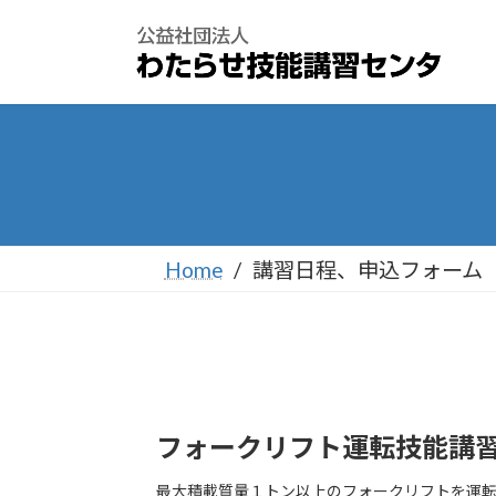
コ
ナ
ン
ビ
テ
ゲ
ン
ー
ツ
シ
へ
ョ
ス
ン
キ
に
ッ
移
プ
動
Home
講習日程、申込フォーム
フォークリフト運転技能講
最大積載質量１トン以上のフォークリフトを運