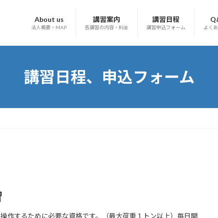
About us
講習案内
講習日程
Q
法人概要・MAP
各講習の内容・料金
講習申込フォーム
よくあ
講習日程、申込フォーム
習
転操作するために必要な資格です。（最大荷重１トン以上）毎日開