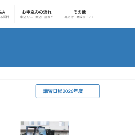
&A
お申込みの流れ
その他
る質問
申込方法、振込口座など
再交付・助成金・PDF
講習日程2026年度