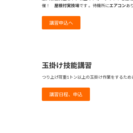
催！
屋根付実技場
です 。待機所に
エアコン
あ
講習申込へ
玉掛け技能講習
つり上げ荷重1トン以上の玉掛け作業をするため
講習日程、申込