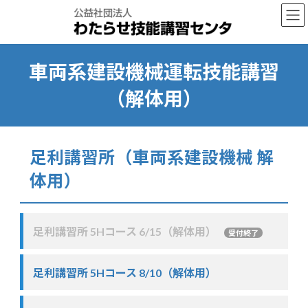
コ
ナ
ン
ビ
テ
ゲ
ン
ー
ツ
シ
車両系建設機械運転技能講習
へ
ョ
ス
ン
（解体用）
キ
に
ッ
移
プ
動
足利講習所（車両系建設機械 解
体用）
足利講習所 5Hコース 6/15（解体用）
受付終了
足利講習所 5Hコース 8/10（解体用）