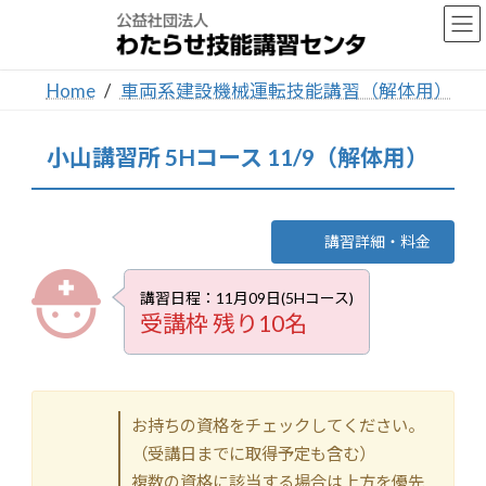
コ
ナ
ン
ビ
テ
ゲ
ン
ー
Home
車両系建設機械運転技能講習（解体用）
ツ
シ
へ
ョ
ス
ン
小山講習所 5Hコース 11/9（解体用）
キ
に
ッ
移
プ
動
講習詳細・料金
講習日程：11月09日(5Hコース)
受講枠 残り10名
お持ちの資格をチェックしてください。
（受講日までに取得予定も含む）
複数の資格に該当する場合は上方を優先