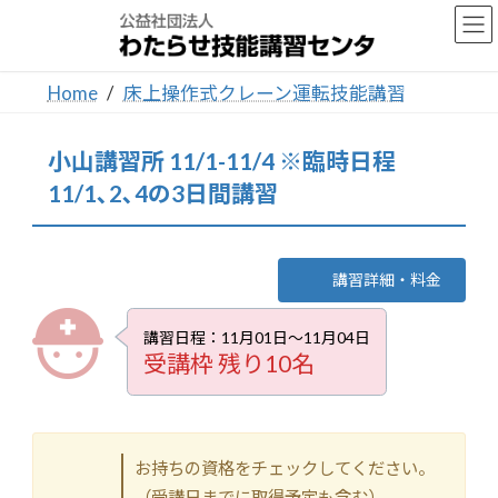
コ
ナ
ン
ビ
テ
ゲ
ン
ー
Home
床上操作式クレーン運転技能講習
ツ
シ
へ
ョ
ス
ン
小山講習所 11/1-11/4 ※臨時日程
キ
に
ッ
移
11/1､2､4の3日間講習
プ
動
講習詳細・料金
講習日程：11月01日～11月04日
受講枠 残り10名
お持ちの資格をチェックしてください。
（受講日までに取得予定も含む）