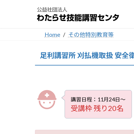
コ
ナ
ン
ビ
テ
ゲ
ン
ー
ツ
シ
Home
その他特別教育等
へ
ョ
ス
ン
足利講習所 刈払機取扱 安全衛生
キ
に
ッ
移
プ
動
講習日程：11月24日～
受講枠 残り20名