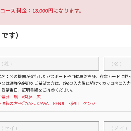
コース 料金：13,000円
になります。
目です）
式名：公の機関が発行したパスポートや自動車免許証、在留カードに載
姓又は通称名併記をご希望の方は、(名)の入力後に続けてカッコ内に入力
、受講当日、証明書類をご持参ください。
◯齋藤 廣 ×斉藤 広
国籍の方→◯YASUKAWA KENJI ×安川 ケンジ