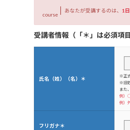
あなたが受講するのは、
1日
course
受講者情報（「＊」は必須項
※正
氏名（姓）（名）＊
※旧
また
例）
例）外
フリガナ＊