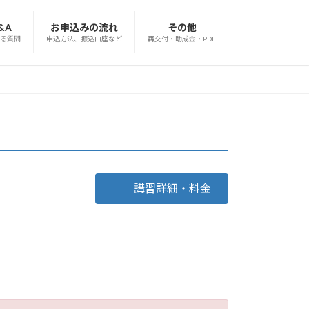
&A
お申込みの流れ
その他
る質問
申込方法、振込口座など
再交付・助成金・PDF
講習詳細・料金