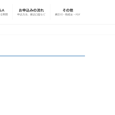
&A
お申込みの流れ
その他
る質問
申込方法、振込口座など
再交付・助成金・PDF