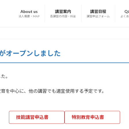
About us
講習案内
講習日程
Q
法人概要・MAP
各講習の内容・料金
講習申込フォーム
よくあ
がオープンしました
した。
教育を中心に、他の講習でも適宜使用する予定です。
技能講習申込書
特別教育申込書