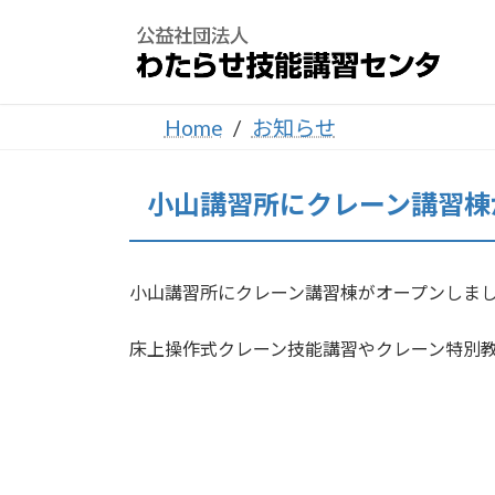
コ
ナ
ン
ビ
テ
ゲ
ン
ー
ツ
シ
Home
お知らせ
へ
ョ
ス
ン
小山講習所にクレーン講習棟
キ
に
ッ
移
プ
動
小山講習所にクレーン講習棟がオープンしま
床上操作式クレーン技能講習やクレーン特別