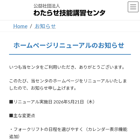
コ
ナ
ン
ビ
テ
ゲ
ン
ー
Home
お知らせ
ツ
シ
へ
ョ
ス
ン
ホームページリニューアルのお知らせ
キ
に
ッ
移
プ
動
いつも当センタをご利用いただき、ありがとうございます。
このたび、当センタのホームページをリニューアルいたしま
したので、お知らせ申し上げます。
■リニューアル実施日 2026年5月21日（木）
■主な変更点
・フォークリフトの日程を選びやすく（カレンダー表示機能
追加）