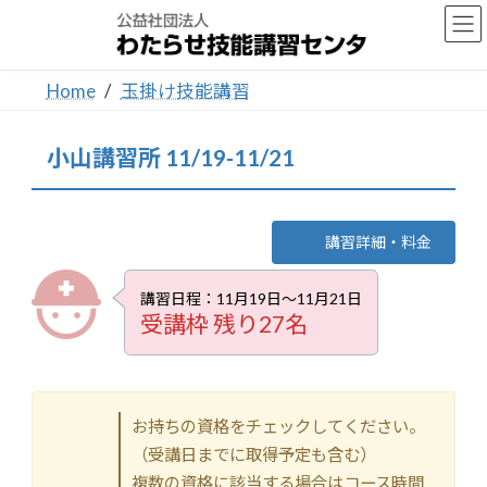
コ
ナ
ン
ビ
テ
ゲ
ン
ー
Home
玉掛け技能講習
ツ
シ
へ
ョ
ス
ン
小山講習所 11/19-11/21
キ
に
ッ
移
プ
動
講習詳細・料金
講習日程：11月19日～11月21日
受講枠 残り27名
お持ちの資格をチェックしてください。
（受講日までに取得予定も含む）
複数の資格に該当する場合はコース時間