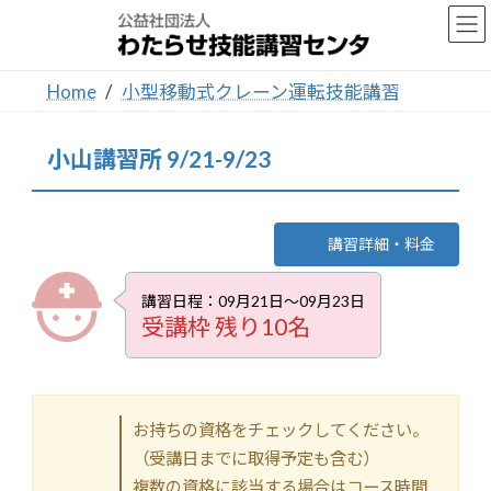
コ
ナ
ン
ビ
テ
ゲ
ン
ー
Home
小型移動式クレーン運転技能講習
ツ
シ
へ
ョ
ス
ン
小山講習所 9/21-9/23
キ
に
ッ
移
プ
動
講習詳細・料金
講習日程：09月21日～09月23日
受講枠 残り10名
お持ちの資格をチェックしてください。
（受講日までに取得予定も含む）
複数の資格に該当する場合はコース時間