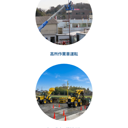
リ
ン
ク
高所作業車運転
カ
ラ
ム
リ
ン
ク