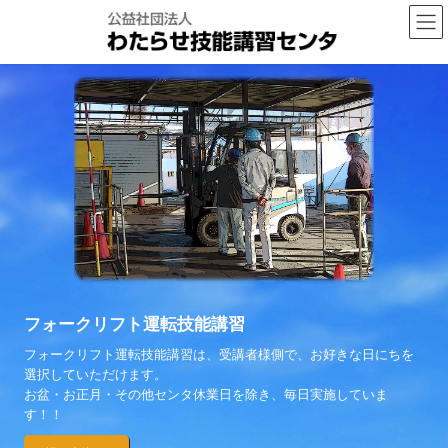
コ
ナ
ン
ビ
テ
ゲ
ン
ー
ツ
シ
へ
ョ
ス
ン
キ
に
ッ
移
プ
動
フォークリフト運転技能講習
フォークリフト運転技能講習は、受講者様側で、お好きな日にちを
選択していただけます。
お盆・お正月・その他センタ休業日を除き、毎日実施していま
す！！