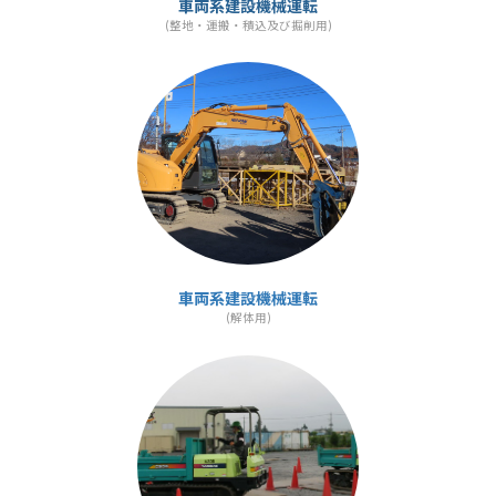
車両系建設機械運転
(整地・運搬・積込及び掘削用)
カ
ラ
ム
リ
ン
ク
車両系建設機械運転
(解体用)
カ
ラ
ム
リ
ン
ク