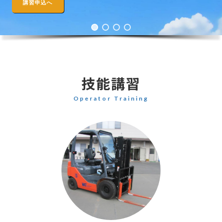
講習申込へ
技能講習
Operator Training
カ
ラ
ム
リ
ン
ク