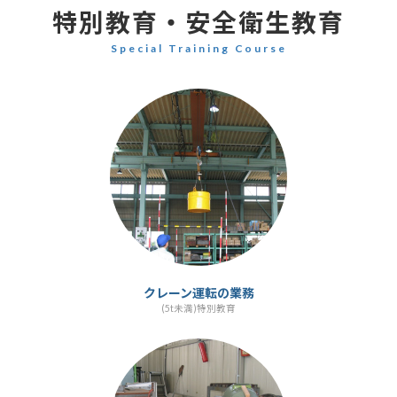
特別教育・安全衛生教育
Special Training Course
カ
ラ
ム
リ
ン
ク
クレーン運転の業務
(5t未満)特別教育
カ
ラ
ム
リ