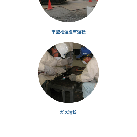
不整地運搬車運転
カ
ラ
ム
リ
ン
ク
ガス溶接