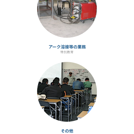
ン
ク
アーク溶接等の業務
特別教育
カ
ラ
ム
リ
ン
ク
その他