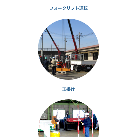
フォークリフト運転
カ
ラ
ム
リ
ン
ク
玉掛け
カ
ラ
ム
リ
ン
ク