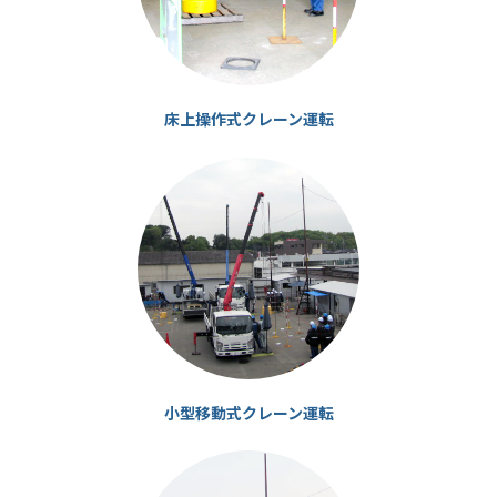
床上操作式クレーン運転
カ
ラ
ム
リ
ン
ク
小型移動式クレーン運転
カ
ラ
ム