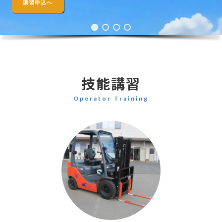
講習申込へ
技能講習
Operator Training
カ
ラ
ム
リ
ン
ク