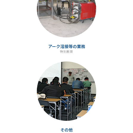
ン
ク
アーク溶接等の業務
特別教育
カ
ラ
ム
リ
ン
ク
その他