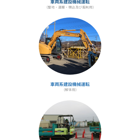
車両系建設機械運転
(整地・運搬・積込及び掘削用)
カ
ラ
ム
リ
ン
ク
車両系建設機械運転
(解体用)
カ
ラ
ム
リ
ン
ク