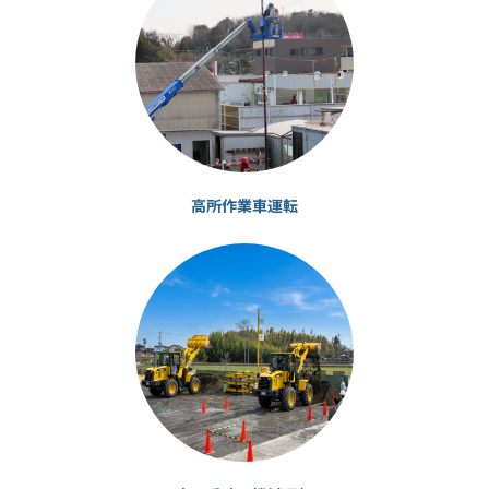
リ
ン
ク
高所作業車運転
カ
ラ
ム
リ
ン
ク