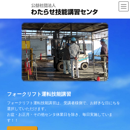
コ
ナ
ン
ビ
テ
ゲ
ン
ー
ツ
シ
へ
ョ
ス
ン
キ
に
ッ
移
プ
動
フォークリフト運転技能講習
フォークリフト運転技能講習は、受講者様側で、お好きな日にちを
選択していただけます。
お盆・お正月・その他センタ休業日を除き、毎日実施していま
す！！