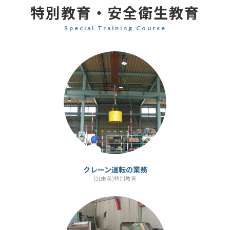
特別教育・安全衛生教育
Special Training Course
カ
ラ
ム
リ
ン
ク
クレーン運転の業務
(5t未満)特別教育
カ
ラ
ム
リ