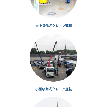
床上操作式クレーン運転
カ
ラ
ム
リ
ン
ク
小型移動式クレーン運転
カ
ラ
ム