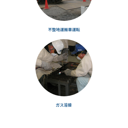
不整地運搬車運転
カ
ラ
ム
リ
ン
ク
ガス溶接