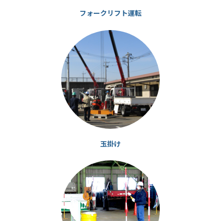
フォークリフト運転
カ
ラ
ム
リ
ン
ク
玉掛け
カ
ラ
ム
リ
ン
ク