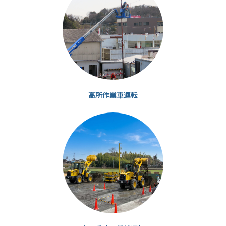
リ
ン
ク
高所作業車運転
カ
ラ
ム
リ
ン
ク