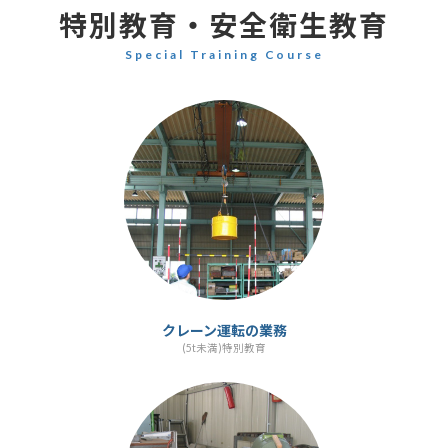
特別教育・安全衛生教育
Special Training Course
カ
ラ
ム
リ
ン
ク
クレーン運転の業務
(5t未満)特別教育
カ
ラ
ム
リ