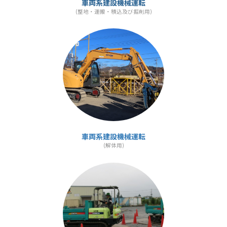
車両系建設機械運転
(整地・運搬・積込及び掘削用)
カ
ラ
ム
リ
ン
ク
車両系建設機械運転
(解体用)
カ
ラ
ム
リ
ン
ク