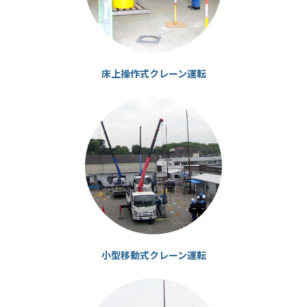
床上操作式クレーン運転
カ
ラ
ム
リ
ン
ク
小型移動式クレーン運転
カ
ラ
ム