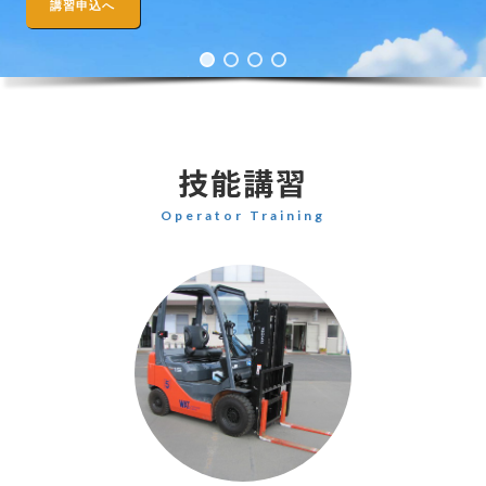
講習申込へ
技能講習
Operator Training
カ
ラ
ム
リ
ン
ク