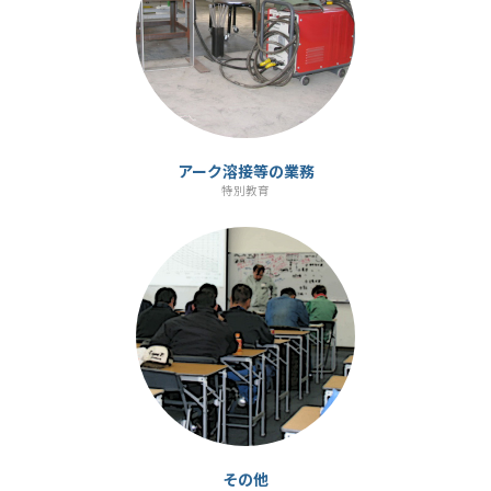
ン
ク
アーク溶接等の業務
特別教育
カ
ラ
ム
リ
ン
ク
その他