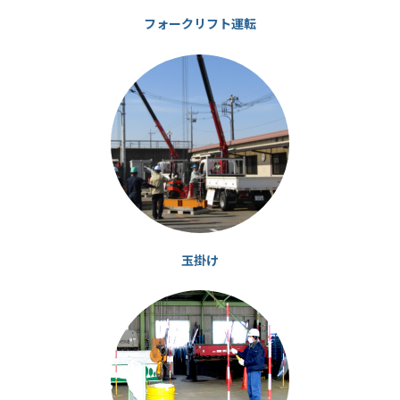
フォークリフト運転
カ
ラ
ム
リ
ン
ク
玉掛け
カ
ラ
ム
リ
ン
ク