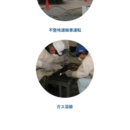
不整地運搬車運転
カ
ラ
ム
リ
ン
ク
ガス溶接