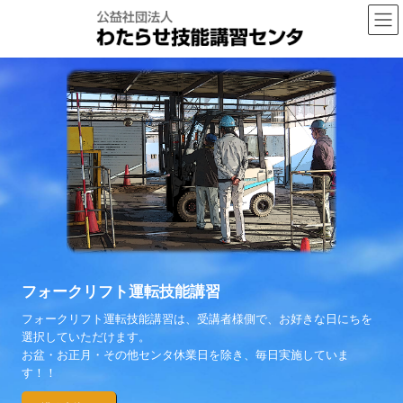
コ
ナ
ン
ビ
テ
ゲ
ン
ー
ツ
シ
へ
ョ
ス
ン
キ
に
ッ
移
プ
動
フォークリフト運転技能講習
フォークリフト運転技能講習は、受講者様側で、お好きな日にちを
選択していただけます。
お盆・お正月・その他センタ休業日を除き、毎日実施していま
す！！