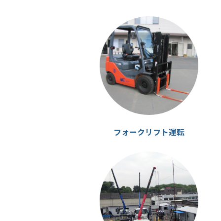
カ
ラ
ム
リ
ン
ク
フォークリフト運転
カ
ラ
ム
リ
ン
ク