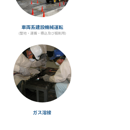
車両系建設機械運転
(整地・運搬・積込及び掘削用)
ガス溶接