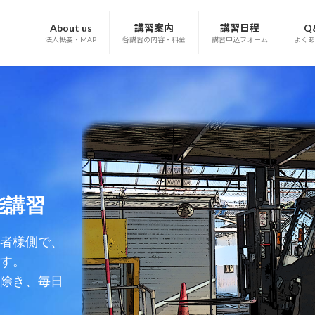
About us
講習案内
講習日程
Q
法人概要・MAP
各講習の内容・料金
講習申込フォーム
よくあ
能講習
者様側で、
す。
除き、毎日