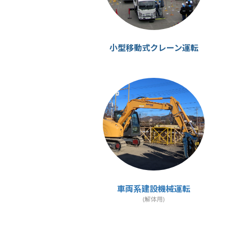
小型移動式クレーン運転
カ
ラ
ム
リ
ン
ク
車両系建設機械運転
(解体用)