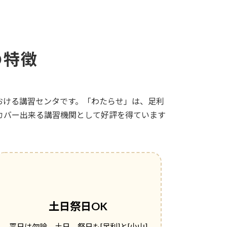
の特徴
おける講習センタです。「わたらせ」は、足利
カバー出来る講習機関として好評を得ています
土日祭日OK
平日は勿論、土日、祭日も[足利]と[小山]