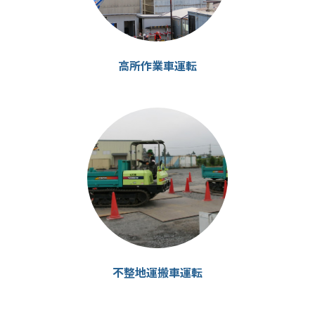
高所作業車運転
カ
カ
ラ
ラ
ム
ム
リ
リ
ン
ン
ク
ク
不整地運搬車運転