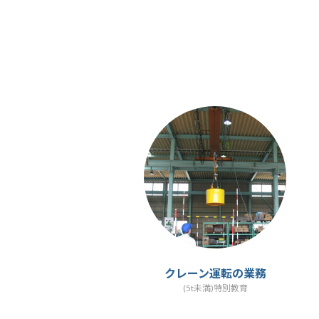
カ
ラ
ム
リ
ン
ク
クレーン運転の業務
(5t未満)特別教育