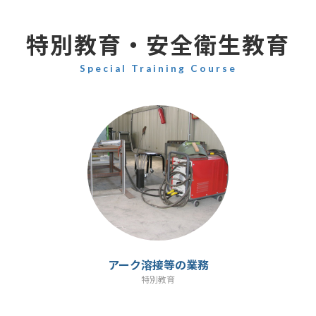
特別教育・安全衛生教育
Special Training Course
カ
カ
ラ
ラ
ム
ム
リ
リ
ン
ン
ク
ク
アーク溶接等の業務
特別教育