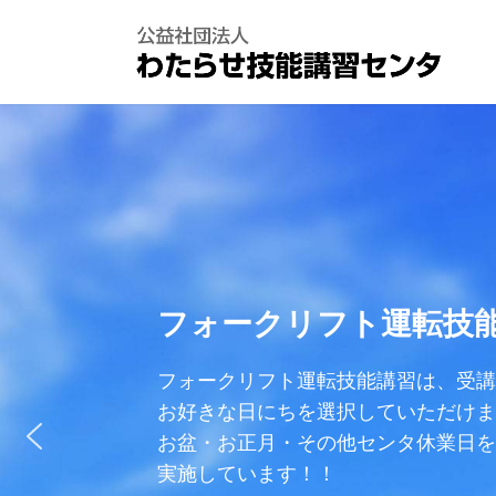
コ
ナ
ン
ビ
テ
ゲ
ン
ー
ツ
シ
へ
ョ
ス
ン
キ
に
ッ
移
プ
動
フォークリフト運転技
フォークリフト運転技能講習は、受講
お好きな日にちを選択していただけま
お盆・お正月・その他センタ休業日を
実施しています！！