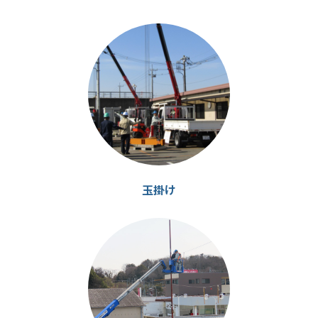
カ
カ
ラ
ラ
ム
ム
リ
リ
ン
ン
ク
ク
玉掛け
カ
カ
ラ
ラ
ム
ム
リ
リ
ン
ン
ク
ク